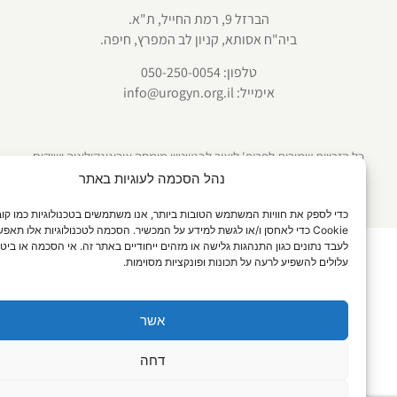
הברזל 9, רמת החייל, ת"א.
ביה"ח אסותא, קניון לב המפרץ, חיפה.
טלפון:
050-250-0054
אימייל:
info@urogyn.org.il
כל הזכויות שמורות לפרופ' ליאור לבנשטיין מומחה אורוגינקולוגיה ושיקום
רצפת האגן |
מפת אתר
|
מדיניות פרטיות
|
תנאי שימוש
|
הצהרת נגישות
נהל הסכמה לעוגיות באתר
Webdesign: Pixie
כדי לספק את חוויות המשתמש הטובות ביותר, אנו משתמשים בטכנולוגיות כמו קובצי
Cookie כדי לאחסן ו/או לגשת למידע על המכשיר. הסכמה לטכנולוגיות אלו תאפשר לנו
לעבד נתונים כגון התנהגות גלישה או מזהים ייחודיים באתר זה. אי הסכמה או ביטול הסכ
עלולים להשפיע לרעה על תכונות ופונקציות מסוימות.
שלום 👋 אני
הצ'אטבוט של האתר!
אשר
צריך עזרה? התחל
שיחה.
דחה