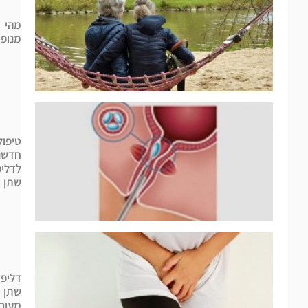
מהי
מנופאוזה?
טיפולים
חדשניים
לדליפת
שתן
דליפת
שתן
מעורבת