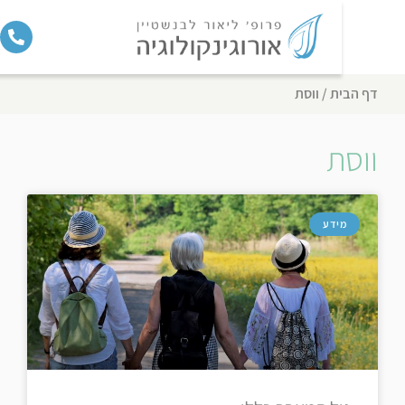
ף הבית
/
ווסת
וסת
מידע