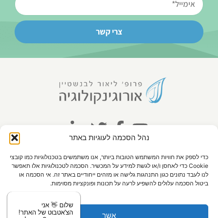
צרי קשר
נהל הסכמה לעוגיות באתר
כדי לספק את חוויות המשתמש הטובות ביותר, אנו משתמשים בטכנולוגיות כמו קובצי
קליניקות
Cookie כדי לאחסן ו/או לגשת למידע על המכשיר. הסכמה לטכנולוגיות אלו תאפשר
לנו לעבד נתונים כגון התנהגות גלישה או מזהים ייחודיים באתר זה. אי הסכמה או
הברזל 9, רמת החייל, ת"א.
ביטול הסכמה עלולים להשפיע לרעה על תכונות ופונקציות מסוימות.
ביה"ח אסותא, קניון לב המפרץ, חיפה.
שלום 👋 אני
טלפון:
050-250-0054
הצ'אטבוט של האתר!
אשר