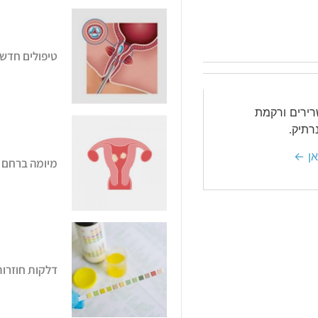
טיפולים חדשנ
רירים ורקמת
רתיק.
אן ←
מיומה ברחם
דלקות חוזרו