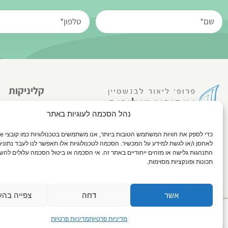
קליניקות
נהל הסכמה לעוגיות באתר
הברזל 9, רמת החייל, ת"א.
ביה"ח אסותא, ק
לאחסן ו/או לגשת למידע על המכשיר. הסכמה לטכנולוגיות אלו תאפשר לנו לעבד נתונים 
טלפון:
50-0054
התנהגות גלישה או מזהים ייחודיים באתר זה. אי הסכמה או ביטול הסכמה עלולים להש
אימייל:
org.il
תכונות ופונקציות מסוימות.
אשר
דחה
צפייה בהע
כל הזכויות שמורות לפרופ' ליאור לבנשטיין מומחה אורוגינקולוגיה ושיקום רצפת האגן |
מ
מדיניות פרטיות
מדיניות פרטיות