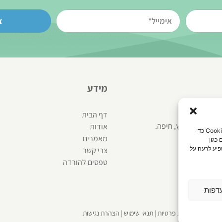
צ
מידע
דף הבית
ניון לב המפרץ, חיפה.
אודות
כדי לספק את חוויות המשתמש הטובות ביותר, אנו משתמשים בטכנולוגיות כמו קובצי Cookie כדי
מאמרים
כגון
050-2
פיע לרעה על
צרי קשר
info@urogyn.
טפסים להורדה
דפות
פת אתר
|
מדיניות פרטיות
|
תנאי שימוש
|
הצהרת נגישות