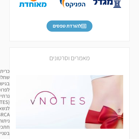
להורדת טפסים
מאמרים וסרטונים
כריתת
שחלות
בגישה
לפרוסקופית
נרתיקית
(vNOTES)
לנשאיות
BRCA:
ניתוח ללא
חתכים
בטניים