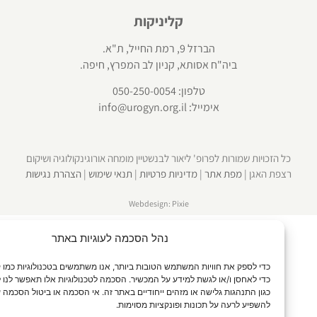
קליניקות
הברזל 9, רמת החייל, ת"א.
ביה"ח אסותא, קניון לב המפרץ, חיפה.
טלפון:
050-250-0054
אימייל:
info@urogyn.org.il
 הזכויות שמורות לפרופ' ליאור לבנשטיין מומחה אורוגינקולוגיה ושיקום
פת האגן |
מפת אתר
|
מדיניות פרטיות
|
תנאי שימוש
|
הצהרת נגישות
Webdesign: Pixie
נהל הסכמה לעוגיות באתר
כדי לספק את חוויות המשתמש הטובות ב
כדי לאחסן ו/או לגשת למידע על המכשיר. הסכמה לטכנולוגיות אלו תאפשר לנו לעבד נתונ
כגון התנהגות גלישה או מזהים ייחודיים באתר זה. אי הסכמה או ביטול הסכמה עלולים
להשפיע לרעה על תכונות ופונקציות מסוימות.